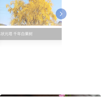
石状元塔 千年白果树
生庐· 洋潭里