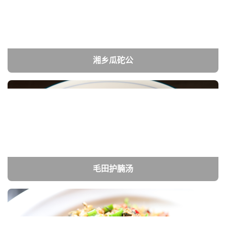
湘乡瓜砣公
毛田护腩汤