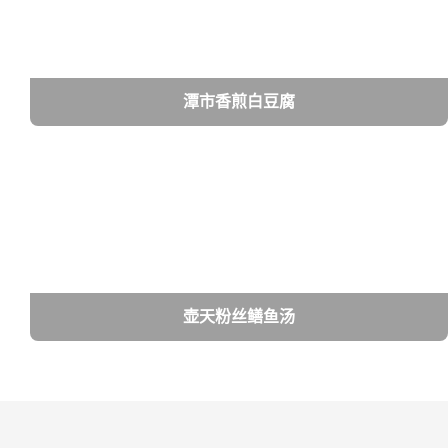
潭市香煎白豆腐
壶天粉丝鳝鱼汤