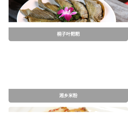
桐子叶粑粑
湘乡米粉