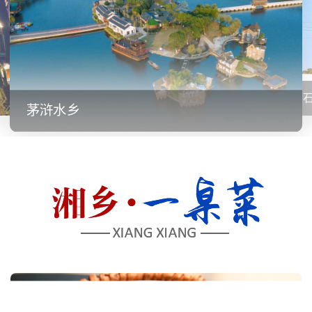
金
茅浒水乡