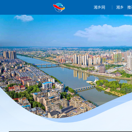
湘乡网
湘乡
推