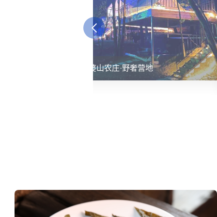
鹅婆山农庄·野奢营地