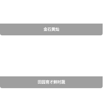
金石黄灿
田园育才鲜时蔬