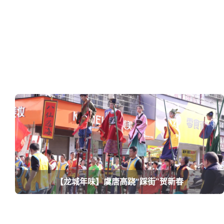
【龙城年味】虞唐高跷“踩街”贺新春